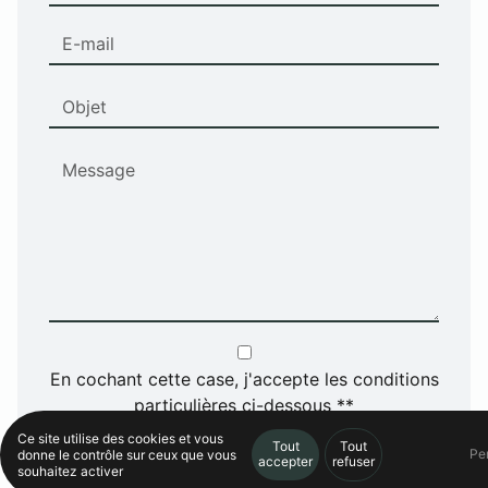
En cochant cette case, j'accepte les conditions
particulières ci-dessous **
Ce site utilise des cookies et vous
Tout
Tout
Pe
donne le contrôle sur ceux que vous
accepter
refuser
souhaitez activer